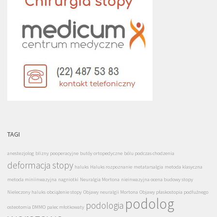
TAGI
anestezjolog
blizny pooperacyjne
butóy ortopedyczne
bólu podczas chodzenia
deformacja stopy
haluks
Haluks rozpoznanie
metatarsalgia
metoda klasyczna
metoda miniinwazyjna
nagniotki
Neuralgia Mortona
nieinwazyjna ocena budowy stopy
Nieleczony haluks
obciążenie stopy
Objawy neuralgii Mortona
Objawy płaskostopia podłużnego
podolog
podologia
osteotomia DMMO
palec młotkowaty