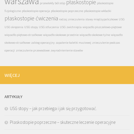
warszawa
płaskostopie
przewlekły ból stóp
płaskostopie
fizjologiczne
płaskostopie operacja
płaskostopie poprzeczne
płaskostopie wkładki
płaskostopie ćwiczenia
rodzaj znieczulenia
stawy międzypaliczkowe
USG
USG skręcenia
USG stopy
USG stłuczenia
USG zwichnięcia
więzadło piszczelowo-piętowe
więzadło piętowo-strzałkowe
więzadło skokowe przednie
więzadło skokowe tylne
więzadło
skokowo-strzałkowe
zabieg operacyjny
zapalenie kaletki maziowej
znieczulenie podczas
operacji
znieczulenie przewodowe
zwyrodnienienie stawów
WIĘCEJ
ARTYKUŁY
USG stopy – jak przebiega i jak się przygotować.
Płaskostopie poprzeczne – skuteczne leczenie operacyjne