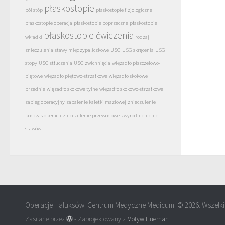
płaskostopie
ból stóp
płaskostopie fizjologiczne
płaskostopie operacja
płaskostopie poprzeczne
płaskostopie
płaskostopie ćwiczenia
wkładki
rodzaj
znieczulenia
stawy międzypaliczkowe
USG
USG skręcenia
USG
stopy
USG stłuczenia
USG zwichnięcia
więzadło piszczelowo-
piętowe
więzadło piętowo-strzałkowe
więzadło skokowe
przednie
więzadło skokowe tylne
więzadło skokowo-strzałkowe
zabieg operacyjny
zapalenie kaletki maziowej
znieczulenie
podczas operacji
znieczulenie przewodowe
zwyrodnienienie
stawów
Operacje Haluksów. Centrum Medyczne Medicum. © 2026. Wszelki
Zasilane przez
- Zaprojektowany z
Motyw Hueman