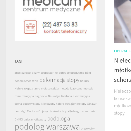
OPERACJ
Nielec
TAGI
młotko
anestezjolog
blizny pooperacyjne
butóy ortopedyczne
bólu
schor
deformacja stopy
podczas chodzenia
haluks
Haluks rozpoznanie
metatarsalgia
metoda klasyczna
metoda
Nielecz
miniinwazyjna
nagniotki
Neuralgia Mortona
nieinwazyjna
konsekwe
ocena budowy stopy
Nieleczony haluks
obciążenie stopy
Objawy
młotkowa
neuralgii Mortona
Objawy płaskostopia podłużnego
osteotomia
stopy.
podologia
DMMO
palec młotkowaty
podolog warszawa
przewlekły