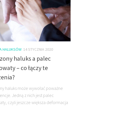
A HALUKSÓW
14 STYCZNIA 2020
zony haluks a palec
waty – co łączy te
zenia?
ony haluks może wywołać poważne
ncje. Jedną z nich jest palec
ty, czyli jeszcze większa deformacja