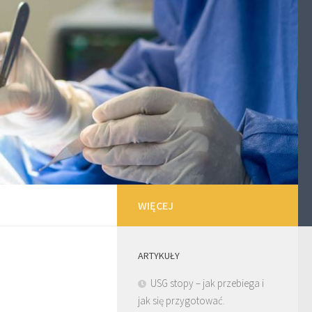
WIĘCEJ
ARTYKUŁY
USG stopy – jak przebiega i
jak się przygotować.