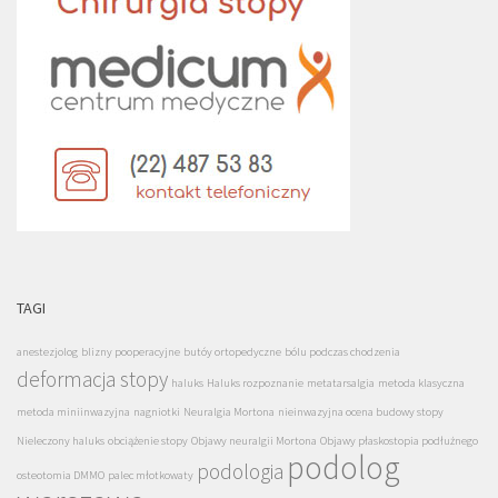
TAGI
anestezjolog
blizny pooperacyjne
butóy ortopedyczne
bólu podczas chodzenia
deformacja stopy
haluks
Haluks rozpoznanie
metatarsalgia
metoda klasyczna
metoda miniinwazyjna
nagniotki
Neuralgia Mortona
nieinwazyjna ocena budowy stopy
Nieleczony haluks
obciążenie stopy
Objawy neuralgii Mortona
Objawy płaskostopia podłużnego
podolog
podologia
osteotomia DMMO
palec młotkowaty