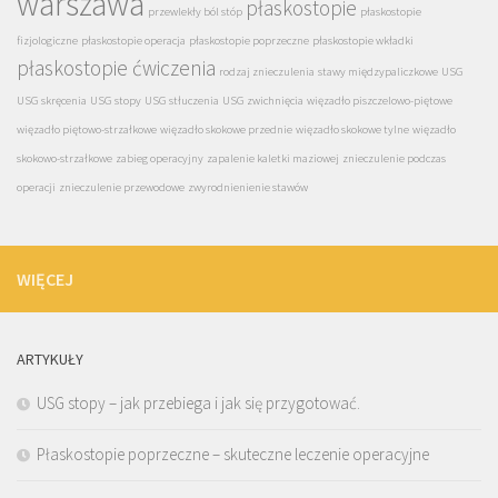
warszawa
płaskostopie
przewlekły ból stóp
płaskostopie
fizjologiczne
płaskostopie operacja
płaskostopie poprzeczne
płaskostopie wkładki
płaskostopie ćwiczenia
rodzaj znieczulenia
stawy międzypaliczkowe
USG
USG skręcenia
USG stopy
USG stłuczenia
USG zwichnięcia
więzadło piszczelowo-piętowe
więzadło piętowo-strzałkowe
więzadło skokowe przednie
więzadło skokowe tylne
więzadło
skokowo-strzałkowe
zabieg operacyjny
zapalenie kaletki maziowej
znieczulenie podczas
operacji
znieczulenie przewodowe
zwyrodnienienie stawów
WIĘCEJ
ARTYKUŁY
USG stopy – jak przebiega i jak się przygotować.
Płaskostopie poprzeczne – skuteczne leczenie operacyjne