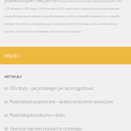
rodzaj znieczulenia
stawy międzypaliczkowe
USG
USG skręcenia
USG stopy
USG stłuczenia
USG zwichnięcia
więzadło piszczelowo-piętowe
więzadło piętowo-strzałkowe
więzadło skokowe przednie
więzadło skokowe tylne
więzadło
skokowo-strzałkowe
zabieg operacyjny
zapalenie kaletki maziowej
znieczulenie podczas
operacji
znieczulenie przewodowe
zwyrodnienienie stawów
WIĘCEJ
ARTYKUŁY
USG stopy – jak przebiega i jak się przygotować.
Płaskostopie poprzeczne – skuteczne leczenie operacyjne
Płaskostopie podłużne u dzieci
Operacje naprawcze palucha sztywnego