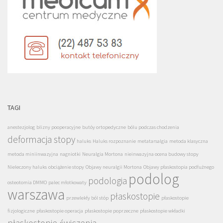
TAGI
anestezjolog
blizny pooperacyjne
butóy ortopedyczne
bólu podczas chodzenia
deformacja stopy
haluks
Haluks rozpoznanie
metatarsalgia
metoda klasyczna
metoda miniinwazyjna
nagniotki
Neuralgia Mortona
nieinwazyjna ocena budowy stopy
Nieleczony haluks
obciążenie stopy
Objawy neuralgii Mortona
Objawy płaskostopia podłużnego
podolog
podologia
osteotomia DMMO
palec młotkowaty
warszawa
płaskostopie
przewlekły ból stóp
płaskostopie
fizjologiczne
płaskostopie operacja
płaskostopie poprzeczne
płaskostopie wkładki
płaskostopie ćwiczenia