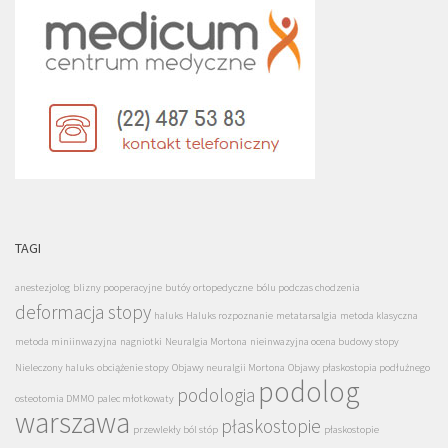
TAGI
anestezjolog
blizny pooperacyjne
butóy ortopedyczne
bólu podczas chodzenia
deformacja stopy
haluks
Haluks rozpoznanie
metatarsalgia
metoda klasyczna
metoda miniinwazyjna
nagniotki
Neuralgia Mortona
nieinwazyjna ocena budowy stopy
Nieleczony haluks
obciążenie stopy
Objawy neuralgii Mortona
Objawy płaskostopia podłużnego
podolog
podologia
osteotomia DMMO
palec młotkowaty
warszawa
płaskostopie
przewlekły ból stóp
płaskostopie