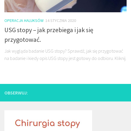
OPERACJA HALUKSÓW
14 STYCZNIA 2020
USG stopy – jak przebiega i jak się
przygotować.
Jak wygląda badanie USG stopy? Sprawdź, jak się przygotować
na badanie i kiedy opis USG stopy jest gotowy do odbioru. Kliknij.
OBSERWUJ: