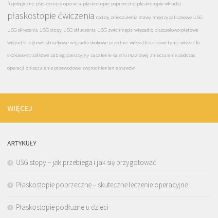
fizjologiczne
płaskostopie operacja
płaskostopie poprzeczne
płaskostopie wkładki
płaskostopie ćwiczenia
rodzaj znieczulenia
stawy międzypaliczkowe
USG
USG skręcenia
USG stopy
USG stłuczenia
USG zwichnięcia
więzadło piszczelowo-piętowe
więzadło piętowo-strzałkowe
więzadło skokowe przednie
więzadło skokowe tylne
więzadło
skokowo-strzałkowe
zabieg operacyjny
zapalenie kaletki maziowej
znieczulenie podczas
operacji
znieczulenie przewodowe
zwyrodnienienie stawów
WIĘCEJ
ARTYKUŁY
USG stopy – jak przebiega i jak się przygotować.
Płaskostopie poprzeczne – skuteczne leczenie operacyjne
Płaskostopie podłużne u dzieci