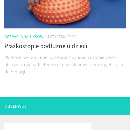
OPERACJA HALUKSÓW
14 STYCZNIA 2020
Płaskostopie podłużne u dzieci
Płaskostopie podłużne u dzieci jest wynikiem nadmiernego
obciążenia stopy. Nieleczone może doprowadzić do głębszych
deformacji.
OBSERWUJ: