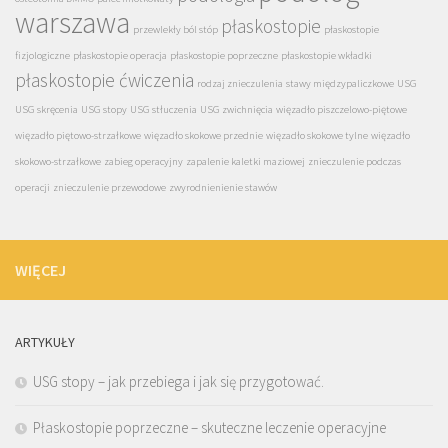
warszawa
płaskostopie
przewlekły ból stóp
płaskostopie
fizjologiczne
płaskostopie operacja
płaskostopie poprzeczne
płaskostopie wkładki
płaskostopie ćwiczenia
rodzaj znieczulenia
stawy międzypaliczkowe
USG
USG skręcenia
USG stopy
USG stłuczenia
USG zwichnięcia
więzadło piszczelowo-piętowe
więzadło piętowo-strzałkowe
więzadło skokowe przednie
więzadło skokowe tylne
więzadło
skokowo-strzałkowe
zabieg operacyjny
zapalenie kaletki maziowej
znieczulenie podczas
operacji
znieczulenie przewodowe
zwyrodnienienie stawów
WIĘCEJ
ARTYKUŁY
USG stopy – jak przebiega i jak się przygotować.
Płaskostopie poprzeczne – skuteczne leczenie operacyjne