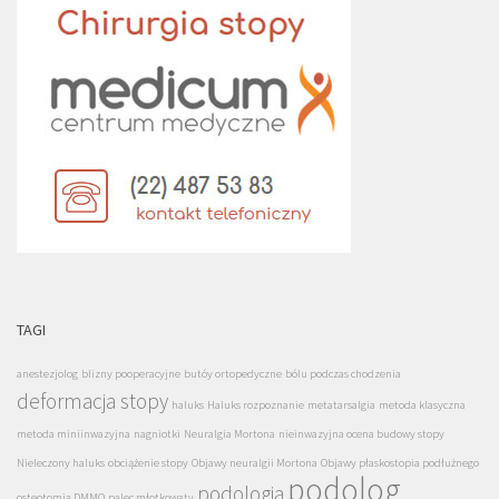
TAGI
anestezjolog
blizny pooperacyjne
butóy ortopedyczne
bólu podczas chodzenia
deformacja stopy
haluks
Haluks rozpoznanie
metatarsalgia
metoda klasyczna
metoda miniinwazyjna
nagniotki
Neuralgia Mortona
nieinwazyjna ocena budowy stopy
Nieleczony haluks
obciążenie stopy
Objawy neuralgii Mortona
Objawy płaskostopia podłużnego
podolog
podologia
osteotomia DMMO
palec młotkowaty