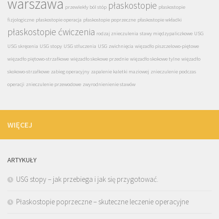
warszawa
płaskostopie
przewlekły ból stóp
płaskostopie
fizjologiczne
płaskostopie operacja
płaskostopie poprzeczne
płaskostopie wkładki
płaskostopie ćwiczenia
rodzaj znieczulenia
stawy międzypaliczkowe
USG
USG skręcenia
USG stopy
USG stłuczenia
USG zwichnięcia
więzadło piszczelowo-piętowe
więzadło piętowo-strzałkowe
więzadło skokowe przednie
więzadło skokowe tylne
więzadło
skokowo-strzałkowe
zabieg operacyjny
zapalenie kaletki maziowej
znieczulenie podczas
operacji
znieczulenie przewodowe
zwyrodnienienie stawów
WIĘCEJ
ARTYKUŁY
USG stopy – jak przebiega i jak się przygotować.
Płaskostopie poprzeczne – skuteczne leczenie operacyjne