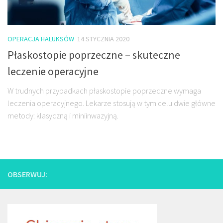
OPERACJA HALUKSÓW
14 STYCZNIA 2020
Płaskostopie poprzeczne – skuteczne
leczenie operacyjne
W trudnych przypadkach płaskostopie poprzeczne wymaga
leczenia operacyjnego. Lekarze stosują w tym celu dwie główne
metody: klasyczną i miniinwazyjną.
OBSERWUJ: