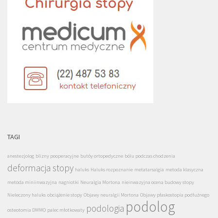
TAGI
anestezjolog
blizny pooperacyjne
butóy ortopedyczne
bólu podczas chodzenia
deformacja stopy
haluks
Haluks rozpoznanie
metatarsalgia
metoda klasyczna
metoda miniinwazyjna
nagniotki
Neuralgia Mortona
nieinwazyjna ocena budowy stopy
Nieleczony haluks
obciążenie stopy
Objawy neuralgii Mortona
Objawy płaskostopia podłużnego
podolog
podologia
osteotomia DMMO
palec młotkowaty