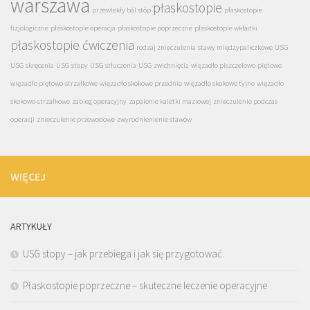
warszawa
płaskostopie
przewlekły ból stóp
płaskostopie
fizjologiczne
płaskostopie operacja
płaskostopie poprzeczne
płaskostopie wkładki
płaskostopie ćwiczenia
rodzaj znieczulenia
stawy międzypaliczkowe
USG
USG skręcenia
USG stopy
USG stłuczenia
USG zwichnięcia
więzadło piszczelowo-piętowe
więzadło piętowo-strzałkowe
więzadło skokowe przednie
więzadło skokowe tylne
więzadło
skokowo-strzałkowe
zabieg operacyjny
zapalenie kaletki maziowej
znieczulenie podczas
operacji
znieczulenie przewodowe
zwyrodnienienie stawów
WIĘCEJ
ARTYKUŁY
USG stopy – jak przebiega i jak się przygotować.
Płaskostopie poprzeczne – skuteczne leczenie operacyjne