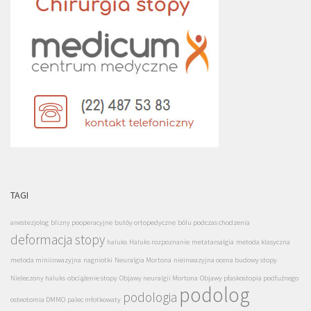
TAGI
anestezjolog
blizny pooperacyjne
butóy ortopedyczne
bólu podczas chodzenia
deformacja stopy
haluks
Haluks rozpoznanie
metatarsalgia
metoda klasyczna
metoda miniinwazyjna
nagniotki
Neuralgia Mortona
nieinwazyjna ocena budowy stopy
Nieleczony haluks
obciążenie stopy
Objawy neuralgii Mortona
Objawy płaskostopia podłużnego
podolog
podologia
osteotomia DMMO
palec młotkowaty