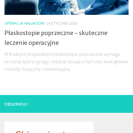
OPERACJA HALUKSÓW
14 STYCZNIA 2020
Płaskostopie poprzeczne – skuteczne
leczenie operacyjne
W trudnych przypadkach płaskostopie poprzeczne wymaga
leczenia operacyjnego. Lekarze stosują w tym celu dwie główne
metody: klasyczną i miniinwazyjną.
OBSERWUJ: