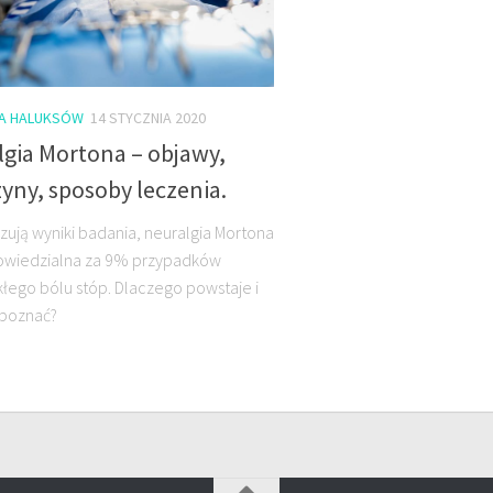
A HALUKSÓW
14 STYCZNIA 2020
lgia Mortona – objawy,
yny, sposoby leczenia.
zują wyniki badania, neuralgia Mortona
owiedzialna za 9% przypadków
łego bólu stóp. Dlaczego powstaje i
ozpoznać?