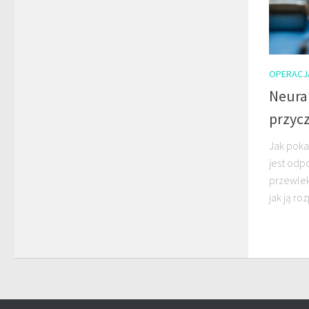
OPERACJ
Neura
przycz
Jak poka
jest odp
przewlek
jak ją r