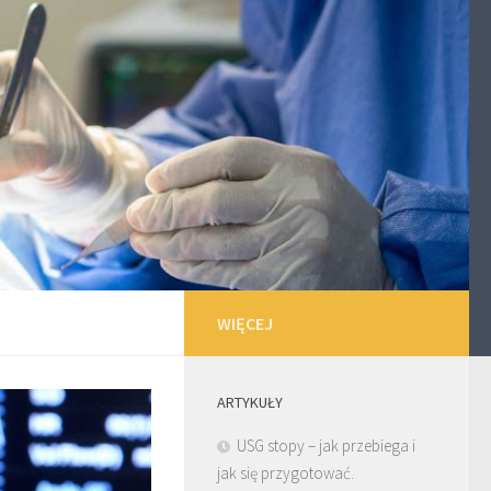
WIĘCEJ
ARTYKUŁY
USG stopy – jak przebiega i
jak się przygotować.