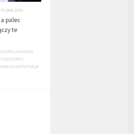
TYCZNIA 2020
 a palec
ączy te
 wywołać poważne
h jest palec
e większa deformacja