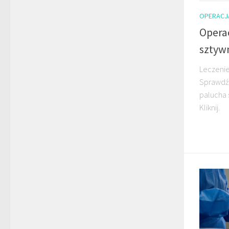
OPERACJ
Opera
sztyw
Leczenie
Sprawdź,
palucha 
Kliknij.