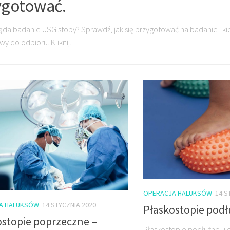
ygotować.
ąda badanie USG stopy? Sprawdź, jak się przygotować na badanie i ki
wy do odbioru. Kliknij.
OPERACJA HALUKSÓW
14 S
A HALUKSÓW
14 STYCZNIA 2020
Płaskostopie podł
ostopie poprzeczne –
Płaskostopie podłużne u d