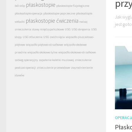
prz
płaskostopie
ból stóp
płaskostopie fizjologiczne
płaskostopie operacja
płaskostopie poprzeczne
płaskostopie
Jak wygl
płaskostopie ćwiczenia
wkładki
rodzaj
jest goto
znieczulenia
stawy międzypaliczkowe
USG
USG skręcenia
USG
stopy
USG stłuczenia
USG zwichnięcia
więzadło piszczelowo-
piętowe
więzadło piętowo-strzałkowe
więzadło skokowe
przednie
więzadło skokowe tylne
więzadło skokowo-strzałkowe
zabieg operacyjny
zapalenie kaletki maziowej
znieczulenie
podczas operacji
znieczulenie przewodowe
zwyrodnienienie
stawów
OPERACJ
Płask