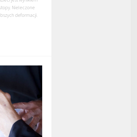
stopy. Nieleczone
bszych deformacji.