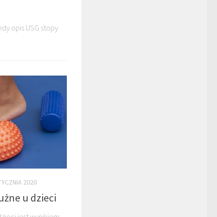
edy opis USG stopy
TYCZNIA 2020
użne u dzieci
zieci jest wynikiem