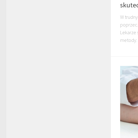
skute
W trudny
poprzec
Lekarze 
metody: 