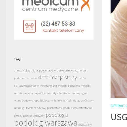
TAGI
anestezjolog
blizny pooperacyjne
butóy ortopedyczne
bólu
deformacja stopy
podczas chodzenia
haluks
Haluks rozpoznanie
metatarsalgia
metoda klasyczna
metoda
miniinwazyjna
nagniotki
Neuralgia Mortona
nieinwazyjna
ocena budowy stopy
Nieleczony haluks
obciążenie stopy
Objawy
OPERACJ
neuralgii Mortona
Objawy płaskostopia podłużnego
osteotomia
USG 
podologia
DMMO
palec młotkowaty
podolog warszawa
przewlekły