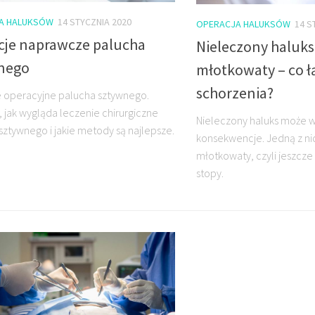
A HALUKSÓW
14 STYCZNIA 2020
OPERACJA HALUKSÓW
14 S
cje naprawcze palucha
Nieleczony haluks
nego
młotkowaty – co ł
schorzenia?
 operacyjne palucha sztywnego.
 jak wygląda leczenie chirurgiczne
Nieleczony haluks może
sztywnego i jakie metody są najlepsze.
konsekwencje. Jedną z nic
młotkowaty, czyli jeszcz
stopy.