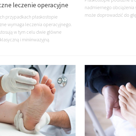
czne leczenie operacyjne
nadmiernego obciążenia 
może doprowadzić do głę
ch przypadkach płaskostopie
zne wymaga leczenia operacyjnego.
stosują w tym celu dwie główne
klasyczną i miniinwazyjną.