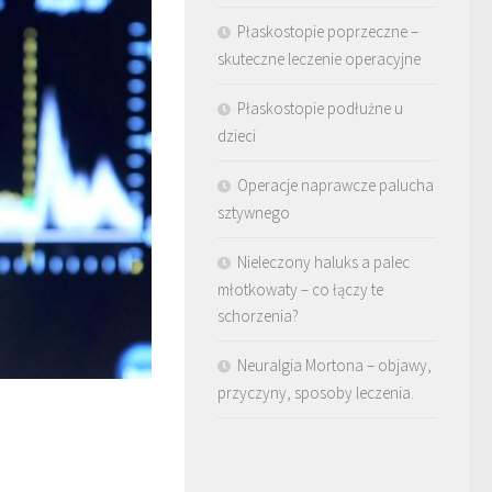
Płaskostopie poprzeczne –
skuteczne leczenie operacyjne
Płaskostopie podłużne u
dzieci
Operacje naprawcze palucha
sztywnego
Nieleczony haluks a palec
młotkowaty – co łączy te
schorzenia?
Neuralgia Mortona – objawy,
przyczyny, sposoby leczenia.