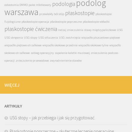
podolog
podologia
osteotomia DMMO
palec młotkowaty
warszawa
płaskostopie
przewlekły ból stóp
płaskostopie
fizjologiczne
płaskostopie operacja
płaskostopie poprzeczne
płaskostopie wkładki
płaskostopie ćwiczenia
rodzaj znieczulenia
stawy międzypaliczkowe
USG
USG skręcenia
USG stopy
USG stłuczenia
USG zwichnięcia
więzadło piszczelowo-piętowe
więzadło piętowo-strzałkowe
więzadło skokowe przednie
więzadło skokowe tylne
więzadło
skokowo-strzałkowe
zabieg operacyjny
zapalenie kaletki maziowej
znieczulenie podczas
operacji
znieczulenie przewodowe
zwyrodnienienie stawów
WIĘCEJ
ARTYKUŁY
USG stopy – jak przebiega i jak się przygotować.
Płaskostopie poprzeczne – skuteczne leczenie operacyjne