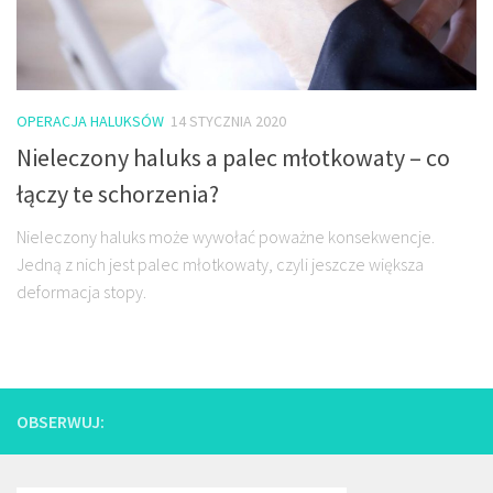
OPERACJA HALUKSÓW
14 STYCZNIA 2020
Nieleczony haluks a palec młotkowaty – co
łączy te schorzenia?
Nieleczony haluks może wywołać poważne konsekwencje.
Jedną z nich jest palec młotkowaty, czyli jeszcze większa
deformacja stopy.
OBSERWUJ: