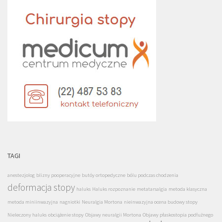
TAGI
anestezjolog
blizny pooperacyjne
butóy ortopedyczne
bólu podczas chodzenia
deformacja stopy
haluks
Haluks rozpoznanie
metatarsalgia
metoda klasyczna
metoda miniinwazyjna
nagniotki
Neuralgia Mortona
nieinwazyjna ocena budowy stopy
Nieleczony haluks
obciążenie stopy
Objawy neuralgii Mortona
Objawy płaskostopia podłużnego